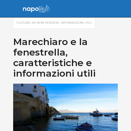
CULTURA
,
DA NON PERDERE
,
INFORMAZIONI UTILI
Marechiaro e la
fenestrella,
caratteristiche e
informazioni utili