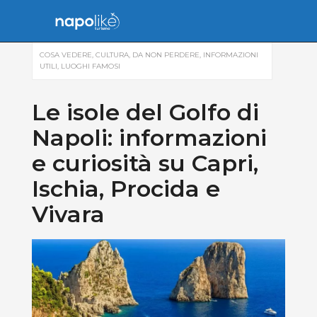
COSA VEDERE
,
CULTURA
,
DA NON PERDERE
,
INFORMAZIONI
UTILI
,
LUOGHI FAMOSI
Le isole del Golfo di
Napoli: informazioni
e curiosità su Capri,
Ischia, Procida e
Vivara