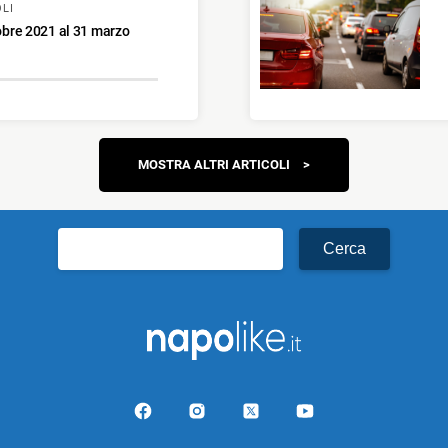
LI
tobre 2021 al 31 marzo
Navigazione
MOSTRA ALTRI ARTICOLI
articoli
Ricerca
per: