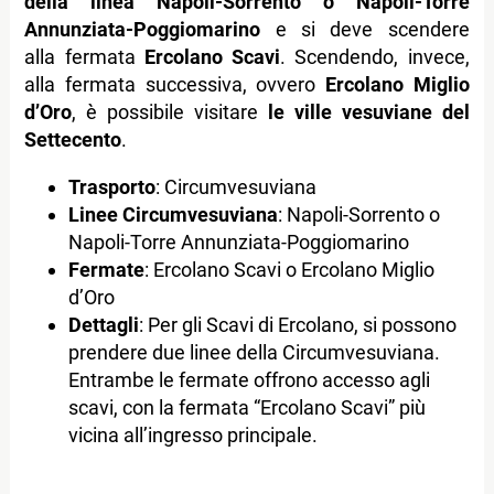
della linea Napoli-Sorrento o Napoli-Torre
Annunziata-Poggiomarino
e si deve scendere
alla fermata
Ercolano Scavi
. Scendendo, invece,
alla fermata successiva, ovvero
Ercolano Miglio
d’Oro
, è possibile visitare
le ville vesuviane del
Settecento
.
Trasporto
: Circumvesuviana
Linee Circumvesuviana
: Napoli-Sorrento o
Napoli-Torre Annunziata-Poggiomarino
Fermate
: Ercolano Scavi o Ercolano Miglio
d’Oro
Dettagli
: Per gli Scavi di Ercolano, si possono
prendere due linee della Circumvesuviana.
Entrambe le fermate offrono accesso agli
scavi, con la fermata “Ercolano Scavi” più
vicina all’ingresso principale.