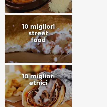
10 migliori
street
food
10 migliori
etnici