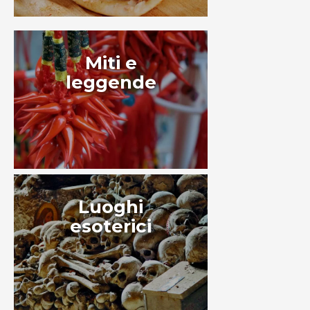
Miti e
leggende
Luoghi
esoterici