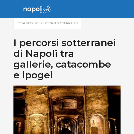
COSA VEDERE
,
PERCORSI SOTTERRANEI
I percorsi sotterranei
di Napoli tra
gallerie, catacombe
e ipogei