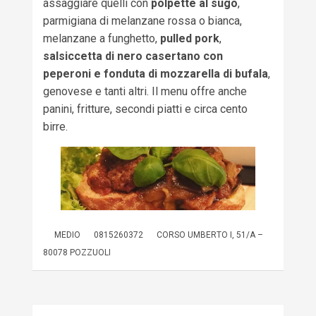
assaggiare quelli con
polpette al sugo
,
parmigiana di melanzane rossa o bianca,
melanzane a funghetto,
pulled pork
,
salsiccetta di nero casertano con
peperoni e fonduta di mozzarella di bufala
,
genovese e tanti altri. Il menu offre anche
panini, fritture, secondi piatti e circa cento
birre.
MEDIO
0815260372
CORSO UMBERTO I, 51/A –
80078 POZZUOLI