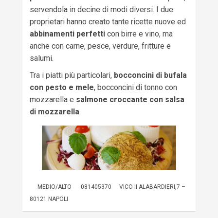
servendola in decine di modi diversi. I due
proprietari hanno creato tante ricette nuove ed
abbinamenti perfetti
con birre e vino, ma
anche con carne, pesce, verdure, fritture e
salumi.
Tra i piatti più particolari,
bocconcini di bufala
con pesto e mele
, bocconcini di tonno con
mozzarella e
salmone croccante con salsa
di mozzarella
.
MEDIO/ALTO
081405370
VICO II ALABARDIERI,7 –
80121 NAPOLI