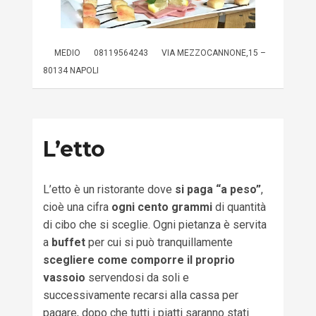
MEDIO
08119564243
VIA MEZZOCANNONE,15 –
80134 NAPOLI
L’etto
L’etto è un ristorante dove
si paga “a peso”
,
cioè una cifra
ogni cento grammi
di quantità
di cibo che si sceglie. Ogni pietanza è servita
a
buffet
per cui si può tranquillamente
scegliere come comporre il proprio
vassoio
servendosi da soli e
successivamente recarsi alla cassa per
pagare, dopo che tutti i piatti saranno stati