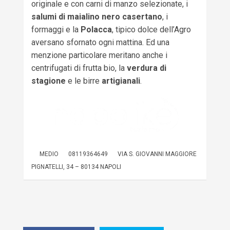
originale e con carni di manzo selezionate, i
salumi di maialino nero casertano
, i
formaggi e la
Polacca
, tipico dolce dell’Agro
aversano sfornato ogni mattina. Ed una
menzione particolare meritano anche i
centrifugati di frutta bio, la
verdura di
stagione
e le birre
artigianali
.
MEDIO
08119364649
VIA S. GIOVANNI MAGGIORE
PIGNATELLI, 34 – 80134 NAPOLI