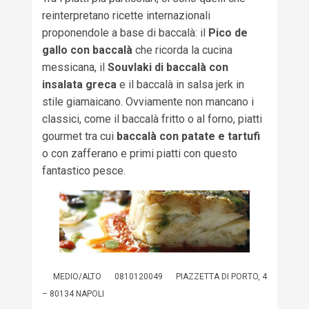
reinterpretano ricette internazionali
proponendole a base di baccalà: il
Pico de
gallo con baccalà
che ricorda la cucina
messicana, il
Souvlaki di baccalà con
insalata greca
e il baccalà in salsa jerk in
stile giamaicano. Ovviamente non mancano i
classici, come il baccalà fritto o al forno, piatti
gourmet tra cui
baccalà con patate e tartufi
o con zafferano e primi piatti con questo
fantastico pesce.
MEDIO/ALTO
0810120049
PIAZZETTA DI PORTO, 4
– 80134 NAPOLI