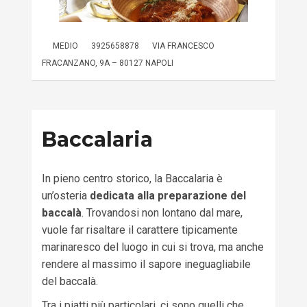
MEDIO
3925658878
VIA FRANCESCO
FRACANZANO, 9A – 80127 NAPOLI
Baccalaria
In pieno centro storico, la Baccalaria è
un’osteria
dedicata alla preparazione del
baccalà
. Trovandosi non lontano dal mare,
vuole far risaltare il carattere tipicamente
marinaresco del luogo in cui si trova, ma anche
rendere al massimo il sapore ineguagliabile
del baccalà.
Tra i piatti più particolari, ci sono quelli che