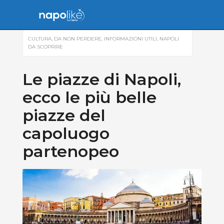
CULTURA
,
DA NON PERDERE
,
INFORMAZIONI UTILI
,
NAPOLI
DA SCOPRIRE
Le piazze di Napoli,
ecco le più belle
piazze del
capoluogo
partenopeo