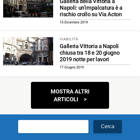
Galleria della Vittoria a
Napoli: un’impalcatura è a
rischio crollo su Via Acton
15 Dicembre 2019
VIABILITÀ
Galleria Vittoria a Napoli
chiusa tra 18 e 20 giugno
2019 notte per lavori
17 Giugno 2019
Navigazione
MOSTRA ALTRI
articoli
ARTICOLI
Ricerca
per: