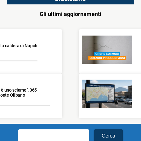
Gli ultimi aggiornamenti
lla caldera di Napoli
n è uno sciame”, 365
Monte Olibano
Ricerca
per: