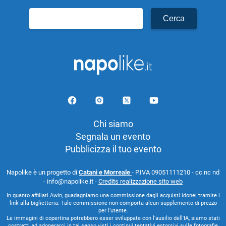
Ricerca
per:
Chi siamo
Segnala un evento
Pubblicizza il tuo evento
Napolike è un progetto di
Catani e Morreale
- P.IVA 09051111210 - cc nc nd
- info@napolike.it -
Credits realizzazione sito web
In quanto affiliati Awin, guadagniamo una commissione dagli acquisti idonei tramite i
link alla biglietteria. Tale commissione non comporta alcun supplemento di prezzo
per l’utente.
Le immagini di copertina potrebbero esser sviluppate con l'ausilio dell'IA, siamo stati
costretti ad adoperarci in tal senso visti i continui tentativi estorsivi sulle fotografie