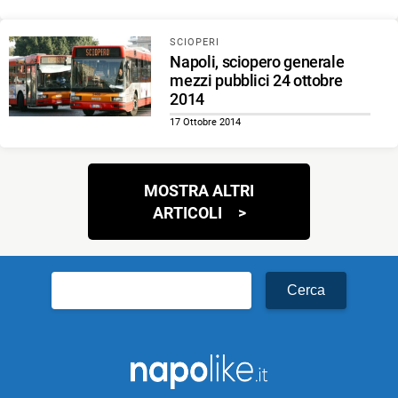
SCIOPERI
Napoli, sciopero generale
mezzi pubblici 24 ottobre
2014
17 Ottobre 2014
Navigazione
MOSTRA ALTRI
articoli
ARTICOLI
Ricerca
per: