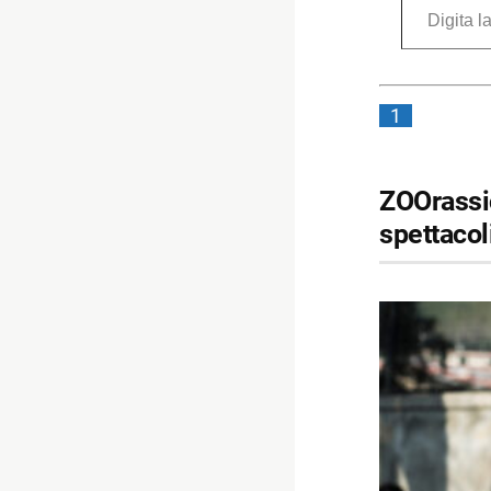
1
ZOOrassic
spettacol