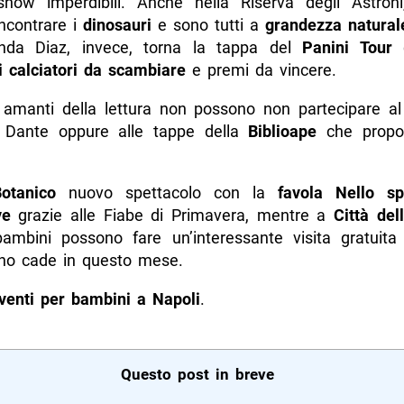
show imperdibili. Anche nella Riserva degli Astroni
ncontrare i
dinosauri
e sono tutti a
grandezza natural
onda Diaz, invece, torna la tappa del
Panini Tour
c
i calciatori da scambiare
e premi da vincere.
 amanti della lettura non possono non partecipare a
a Dante oppure alle tappe della
Biblioape
che propon
otanico
nuovo spettacolo con la
favola Nello sp
ve
grazie alle Fiabe di Primavera, mentre a
Città del
ambini possono fare un’interessante visita gratuita 
no cade in questo mese.
venti per bambini a Napoli
.
Questo post in breve