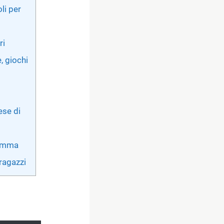
li per
ri
, giochi
ese di
ramma
 ragazzi