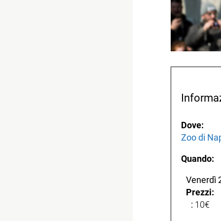
Informa
Dove:
Zoo di Nap
Quando:
Venerdì 
Prezzi:
:
10€