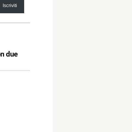
Iscriviti
on due