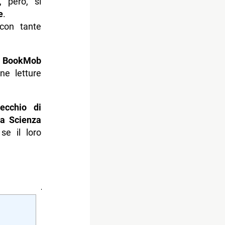
, però, si
e
.
on tante
l
BookMob
e letture
ecchio di
la Scienza
se il loro