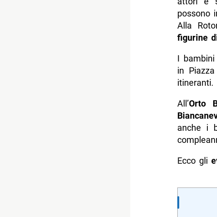
attori e 
possono i
Alla Rot
figurine d
I bambini
in Piazz
itineranti.
All’
Orto B
Biancane
anche i b
complean
Ecco gli
e