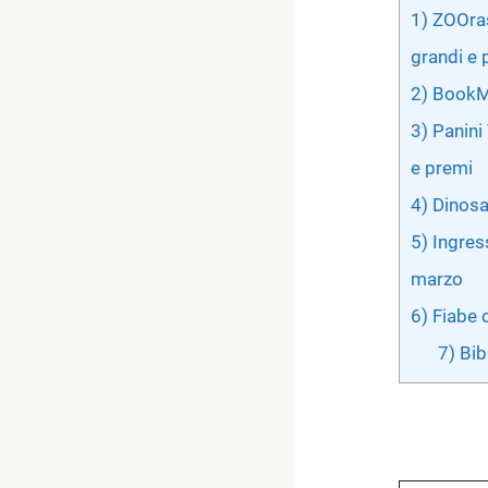
1) ZOOras
grandi e p
2) BookMo
3) Panini
e premi
4) Dinosa
5) Ingress
marzo
6) Fiabe 
7) Bib
Digita la tua e-mail...