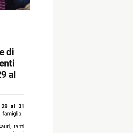
e di
enti
9 al
 29 al 31
 famiglia.
uri, tanti