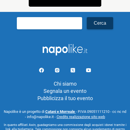
Ricerca
per:
Chi siamo
Segnala un evento
Pubblicizza il tuo evento
Napolike è un progetto di
Catani e Morreale
- P.IVA 09051111210 - cc nc nd
- info@napolike.it -
Credits realizzazione sito web
In quanto affiliati Awin, guadagniamo una commissione dagli acquisti idonei tramite i
link alla biglietteria. Tale commissione non comporta alcun supplemento di prezzo