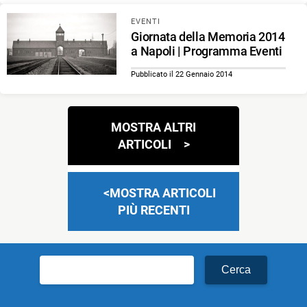
EVENTI
Giornata della Memoria 2014
a Napoli | Programma Eventi
Pubblicato il 22 Gennaio 2014
Navigazione
MOSTRA ALTRI
articoli
ARTICOLI
MOSTRA ARTICOLI
PIÙ RECENTI
Ricerca
per: