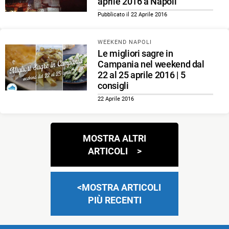
aprile 2016 a Napoli
Pubblicato il 22 Aprile 2016
WEEKEND NAPOLI
Le migliori sagre in
Campania nel weekend dal
22 al 25 aprile 2016 | 5
consigli
22 Aprile 2016
Navigazione
MOSTRA ALTRI
articoli
ARTICOLI
MOSTRA ARTICOLI
PIÙ RECENTI