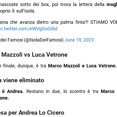
nascoste sotto dei box, poi trova la lettera della
mogl
tion: eliminata Nathaly
prio lì sull’Isola.
e del primo finalista
ania che avanza dietro una palma finta?! STIAMO V
azzoli: Helena sei la brutta copia di Belen
ic.twitter.com/eWVgGoGrbd
l 29 maggio al 5 giugno 2023
a dei Famosi (@IsolaDeiFamosi)
June 19, 2023
aghi pensano a chi potrebbe vincere e sperano nell’eliminazioni
 Mazzoli vs Luca Vetrone
’Isola dei famosi è Helenacentrica
raghi dicono basta ad Helena
o finale, dunque, è tra
Marco Mazzoli e Luca Vetrone.
na alleanza tra Helena e Nathaly
 viene eliminato
aghi parlano della strategia di Helena
 è Andrea.
Restano in due, lo scontro è tra
Marco 
aschi alpha dell’Isola
one.
ro tra Helena e il duo Gian Maria e Nathaly
nizia la sfida in solitaria
sa per Andrea Lo Cicero