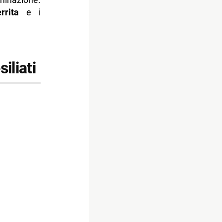
rrita
e i
iliati