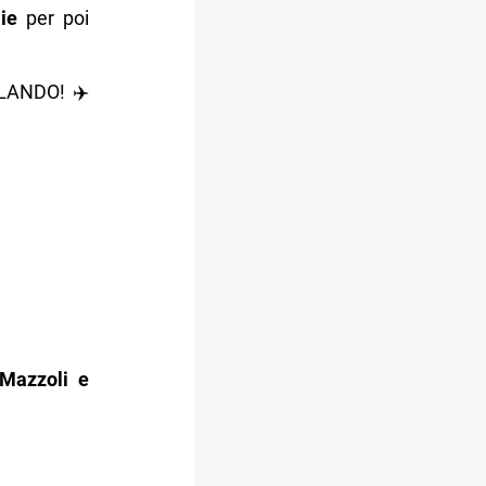
ie
per poi
OLANDO! ✈️
 di Helena
Mazzoli e