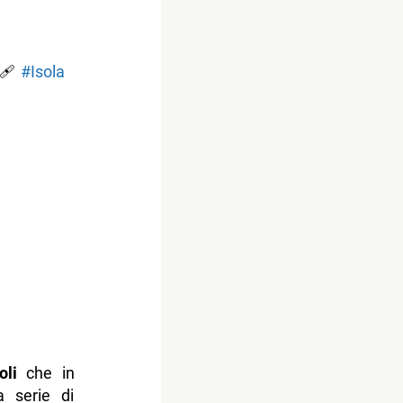
‍🩹
#Isola
oli
che in
 serie di