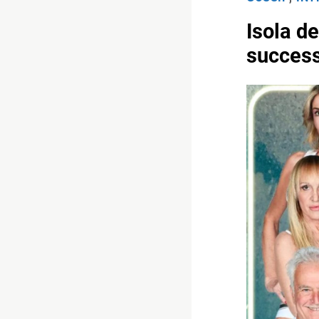
Isola d
succes