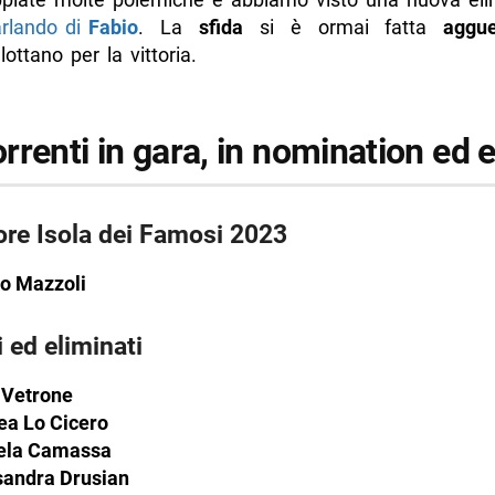
a per Marco: arriva la moglie
rlando di
Fabio
. La
sfida
si è ormai fatta
aggue
lottano per la vittoria.
Mazzoli vs Luca Vetrone
viene eliminato
renti in gara, in nomination ed es
sa per Andrea Lo Cicero
azzoli è il primo finalista
105 dietro le eliminazioni
ore Isola dei Famosi 2023
 viene eliminata
o Mazzoli
a per Luca, il fratello dallo studio di Milano
i ed eliminati
a per Pamela: arriva la sorella
sfida, nuovo televoto flash: Luca vs Pamela
 Vetrone
ndra viene eliminata
ea Lo Cicero
la Camassa
dra incontra la figlia Angelica
sandra Drusian