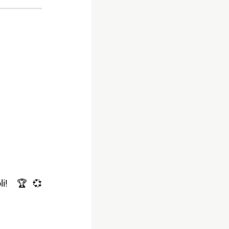
li! 🏆💞