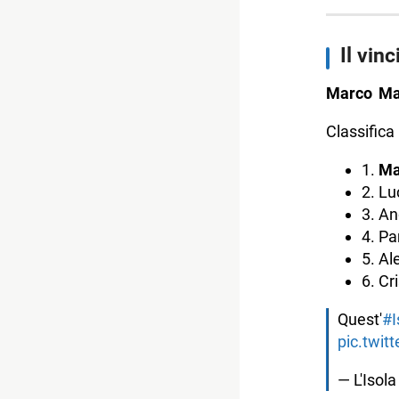
-- Helena 
Il vin
- News da
-- Nathaly
Marco Maz
-- Cristi
Classifica 
-- Il nuov
1.
Ma
-- Quando 
2. Lu
3. An
-- Alvin 
4. P
-- Gian Ma
5. Al
-- Pamela 
6. Cr
-- Pace f
Quest'
#I
pic.twi
-- Helena
-- È di nu
— L'Isol