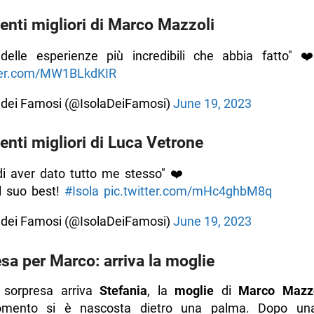
 pensa che Helena sia falsa
nti migliori di Marco Mazzoli
orale sull’Isola, Andrea invita Helena nella loro capanna
delle esperienze più incredibili che abbia fatto" ❤️
flette sul suo nuovo taglio
tter.com/MW1BLkdKIR
cerca la pace con Helena
a dei Famosi (@IsolaDeiFamosi)
June 19, 2023
 ama un altro?
successo nella puntata del 5 giugno 2023
nti migliori di Luca Vetrone
ion finale, chi è a rischio eliminazione il 12 giugno
i aver dato tutto me stesso" ❤️
 e Fabio sull’ultima spiaggia, televoto flash per loro
l suo best!
#Isola
pic.twitter.com/mHc4ghbM8q
glia i capelli per vincere la ricompensa
a dei Famosi (@IsolaDeiFamosi)
June 19, 2023
zione televoto flash
sa per Marco: arriva la moglie
resa di Carlo ad Helena
ndra ha un attacco di panico durante la prova
 sorpresa arriva
Stefania
, la
moglie
di
Marco Mazz
mento si è nascosta dietro una palma. Dopo una
Motta approda in Honduras