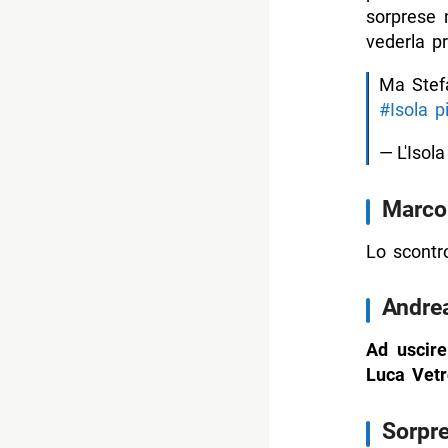
sorprese 
-- Nomina
vederla pro
-- Elezion
Ma Stef
-- Marco M
#Isola
p
- News da
— L'Isol
-- I naufr
Marco
-- Ormai l
-- I nauf
Lo scontr
-- La stra
Andrea
-- I naufr
Ad uscire
-- I due m
Luca Vetr
-- È scont
-- Helena i
Sorpre