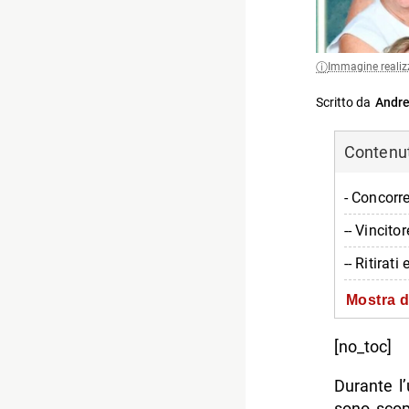
Immagine realiz
Scritto da
Andre
Contenuti
- Concorre
-- Vincito
-- Ritirati
- Cosa st
Mostra d
-- Il vinc
[no_toc]
-- I mome
Durante l’
-- I momen
sono scop