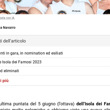
zata con IA
a Navarro
 dell'articolo
nti in gara, in nomination ed esiliati
re Isola dei Famosi 2023
 ed eliminati
a succedendo durante la finale dell’Isola dei Famosi 2023
i più
itore dell’Isola dei Famosi 2023
nti migliori di Marco Mazzoli
ultima puntata del 5 giugno (l’ottava)
dell’Isola dei F
ti migliori di Luca Vetrone
piate molte polemiche e abbiamo visto una nuova eli