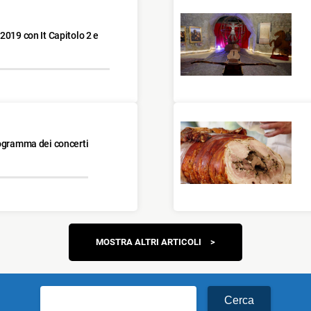
2019 con It Capitolo 2 e
rogramma dei concerti
Navigazione
MOSTRA ALTRI ARTICOLI
articoli
Ricerca