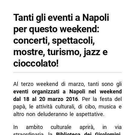
-- Altri eventi
-- Scopri di più da Napolike.it
Tanti gli eventi a Napoli
per questo weekend:
concerti, spettacoli,
mostre, turismo, jazz e
cioccolato!
Al terzo weekend di marzo, tanti sono gli
eventi organizzati a Napoli nel weekend
dal 18 al 20 marzo 2016
. Per la festa del
papà, le attività culturali, di cibo, musica e
altro non deluderanno le aspettative.
In ambito culturale aprirà, in via
straordinaria, la
Biblioteca dei Girolomini
,