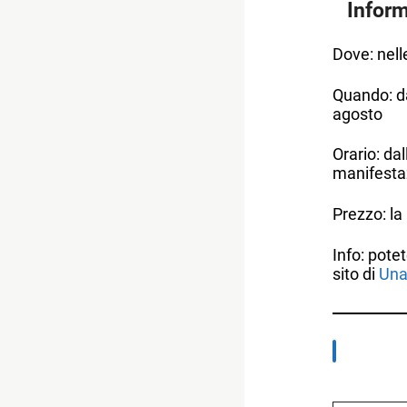
Inform
Dove: nell
Quando: da
agosto
Orario: dal
manifesta
Prezzo: la 
Info: pote
sito di
Una
Digita la tua e-mail...