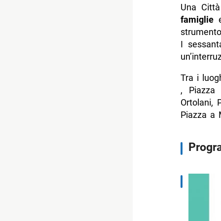
Una Città
famiglie
e
strumento 
I sessant
un’interru
Tra i luo
, Piazza 
Ortolani,
Piazza a 
Prog