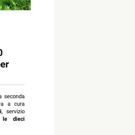
0
per
a seconda
va a cura
i
, servizio
e
le dieci