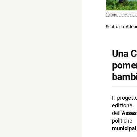
Immagine realiz
Scritto da
Adria
Una C
pomeri
bambi
Il proget
edizione
dell’
Asses
politich
municipal