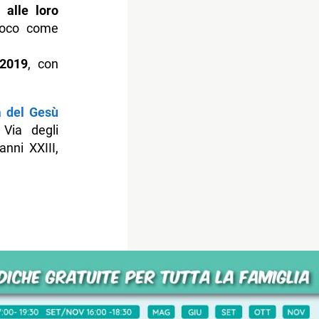
 alle loro
gioco come
 2019
, con
a del Gesù
 Via degli
nni XXIII,