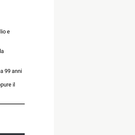
lio e
la
 a 99 anni
pure il