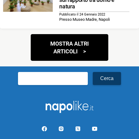
natura
Pubblicato il 24 Gennaio 2022
Presso Museo Madre, Napoli
Navigazione
MOSTRA ALTRI
articoli
ARTICOLI
Ricerca
per: