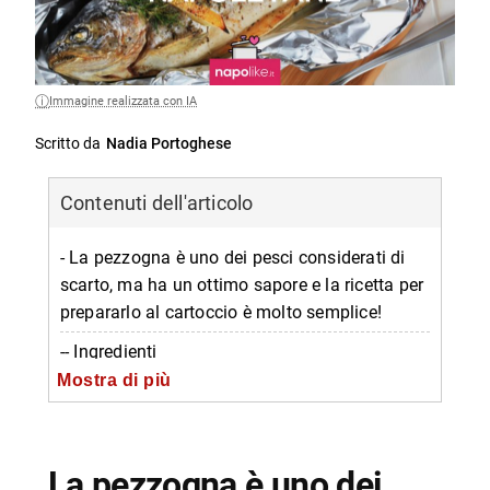
Immagine realizzata con IA
Scritto da
Nadia Portoghese
Contenuti dell'articolo
- La pezzogna è uno dei pesci considerati di
scarto, ma ha un ottimo sapore e la ricetta per
prepararlo al cartoccio è molto semplice!
-- Ingredienti
Mostra di più
-- Pulire il pesce
-- Infornaere i cartocci ben chiusi
-- Scopri di più da Napolike.it
La pezzogna è uno dei