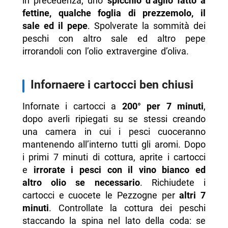
in precedenza, uno
spicchio d’aglio fatto a
fettine, qualche foglia di prezzemolo, il
sale ed il pepe
. Spolverate la sommità dei
peschi con altro sale ed altro pepe
irrorandoli con l’olio extravergine d’oliva.
Infornaere i cartocci ben chiusi
Infornate i cartocci a
200° per 7 minuti
,
dopo averli ripiegati su se stessi creando
una camera in cui i pesci cuoceranno
mantenendo all’interno tutti gli aromi. Dopo
i primi 7 minuti di cottura, aprite i cartocci
e
irrorate i pesci con il vino bianco ed
altro olio se necessario
. Richiudete i
cartocci e cuocete le Pezzogne per
altri 7
minuti
. Controllate la cottura dei peschi
staccando la spina nel lato della coda: se