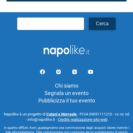
Ricerca
per:
Chi siamo
Segnala un evento
Pubblicizza il tuo evento
Napolike è un progetto di
Catani e Morreale
- P.IVA 09051111210 - cc nc nd
- info@napolike.it -
Credits realizzazione sito web
In quanto affiliati Awin, guadagniamo una commissione dagli acquisti idonei tramite i
link alla biglietteria. Tale commissione non comporta alcun supplemento di prezzo