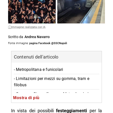
Immagine realizzata con IA
Scritto da
Andrea Navarro
Fonte immagine:
pagina Facebook @SSCNapoli
Contenuti dell'articolo
- Metropolitana e funicolari
- Limitazioni per mezzi su gomma, tram e
filobus
- Cumana, Circumflegrea e Metro Arcobaleno
Mostra di più
- Sicurezza nelle stazioni e premi per i
dipendenti ANM
In vista dei possibili
festeggiamenti
per la