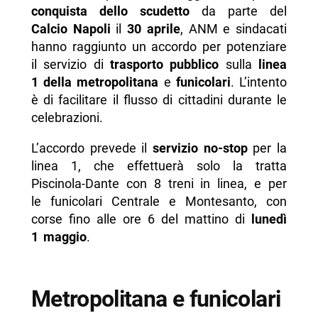
conquista dello scudetto
da parte del
- Altre proposte
Calcio Napoli
il
30 aprile
, ANM e sindacati
- Altre info sulla Festa dello Scudetto del
hanno raggiunto un accordo per potenziare
Napoli
il servizio di
trasporto pubblico
sulla
linea
1 della metropolitana
e
funicolari
. L’intento
-- Scopri di più da Napolike.it
è di facilitare il flusso di cittadini durante le
celebrazioni.
L’accordo prevede il
servizio no-stop
per la
linea 1, che effettuerà solo la tratta
Piscinola-Dante con 8 treni in linea, e per
le funicolari Centrale e Montesanto, con
corse fino alle ore 6 del mattino di
lunedì
1 maggio
.
Metropolitana e funicolari