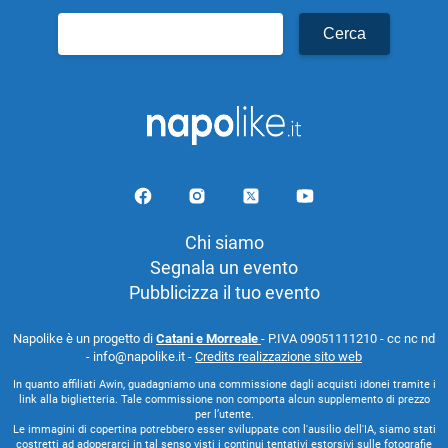
Ricerca
per:
Chi siamo
Segnala un evento
Pubblicizza il tuo evento
Napolike è un progetto di
Catani e Morreale
- P.IVA 09051111210 - cc nc nd
- info@napolike.it -
Credits realizzazione sito web
In quanto affiliati Awin, guadagniamo una commissione dagli acquisti idonei tramite i
link alla biglietteria. Tale commissione non comporta alcun supplemento di prezzo
per l’utente.
Le immagini di copertina potrebbero esser sviluppate con l'ausilio dell'IA, siamo stati
costretti ad adoperarci in tal senso visti i continui tentativi estorsivi sulle fotografie