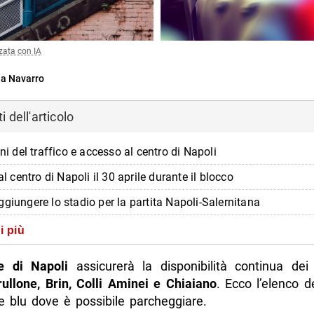
zata con IA
a Navarro
 dell'articolo
oni del traffico e accesso al centro di Napoli
 al centro di Napoli il 30 aprile durante il blocco
giungere lo stadio per la partita Napoli-Salernitana
iare e spostarsi in città durante le celebrazioni dello scudetto
i più
fo sulla Festa dello Scudetto
 di Napoli
assicurerà la disponibilità continua dei
di più da Napolike.it
rullone, Brin, Colli Aminei e Chiaiano
. Ecco l’elenco d
e blu dove è possibile parcheggiare.