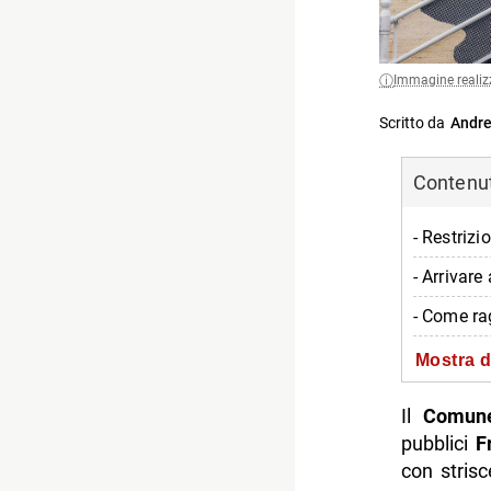
Immagine realiz
Scritto da
Andre
Contenuti
- Restrizi
- Arrivare
- Come rag
- Parchegg
Mostra d
- Altre in
Il
Comune
-- Scopri 
pubblici
F
con strisc