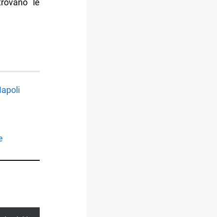
trovano le
Napoli
e