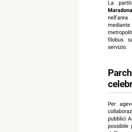
La parti
Maradona
nell’area
mediante
metropoli
filobus s
servizio.
Parche
celebr
Per agev
collabora
pubblici 
possibile 