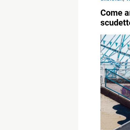
Come arr
scudett