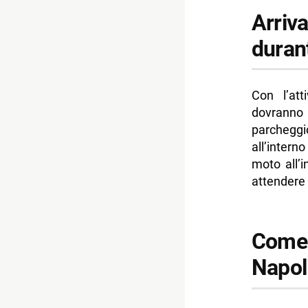
Arriva
durant
Con l’att
dovranno 
parcheggi
all’inter
moto all’
attendere 
Come
Napol