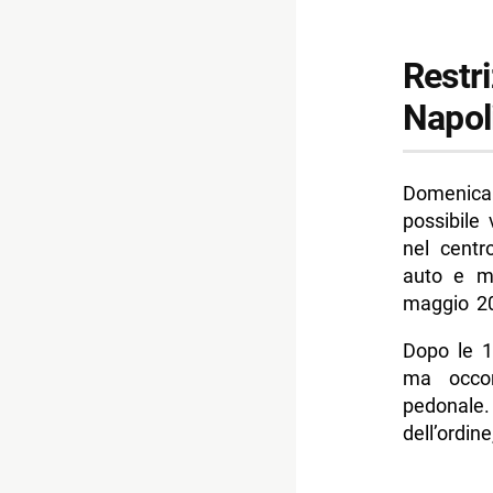
Restri
Napol
Domenica 3
possibile 
nel centr
auto e mo
maggio 2
Dopo le 1
ma occorr
pedonale
dell’ordin