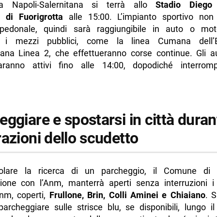
ta Napoli-Salernitana si terrà allo
Stadio Diego
 di Fuorigrotta
alle 15:00. L’impianto sportivo non
 pedonale, quindi sarà raggiungibile in auto o mo
 i mezzi pubblici, come la linea Cumana dell
tana Linea 2, che effettueranno corse continue. Gli a
aranno attivi fino alle 14:00, dopodiché interrom
ggiare e spostarsi in città duran
azioni dello scudetto
olare la ricerca di un parcheggio, il Comune di N
zione con l’Anm, manterrà aperti senza interruzioni i
Anm, coperti,
Frullone, Brin, Colli Aminei e Chiaiano
. S
parcheggiare sulle strisce blu, se disponibili, lungo i