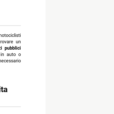
tociclisti
trovare un
i pubblici
 in auto o
necessario
ita