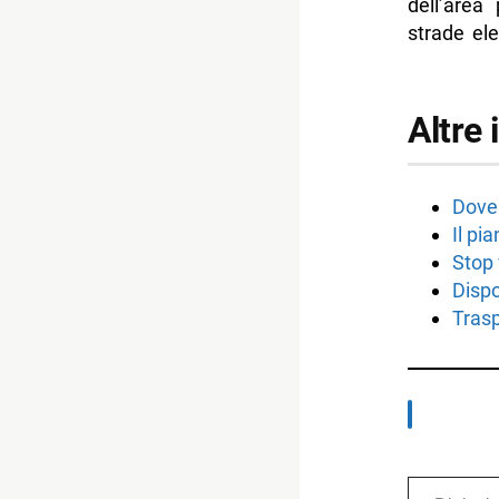
dell’area
strade ele
Altre 
Dove 
Il pi
Stop 
Dispo
Trasp
Digita la tua e-mail...