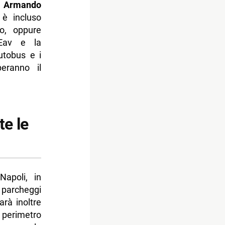
 Armando
 è incluso
to, oppure
’Eav e la
utobus e i
peranno il
te le
apoli, in
 parcheggi
arà inoltre
l perimetro