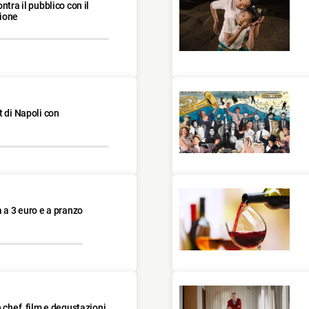
ntra il pubblico con il
gione
t di Napoli con
a a 3 euro e a pranzo
 chef, film e degustazioni