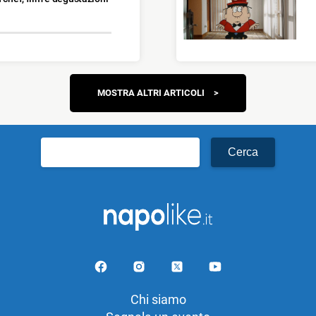
Navigazione
MOSTRA ALTRI ARTICOLI
articoli
Ricerca
per:
Chi siamo