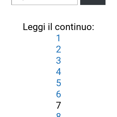
Leggi il continuo:
1
2
3
4
5
6
7
8