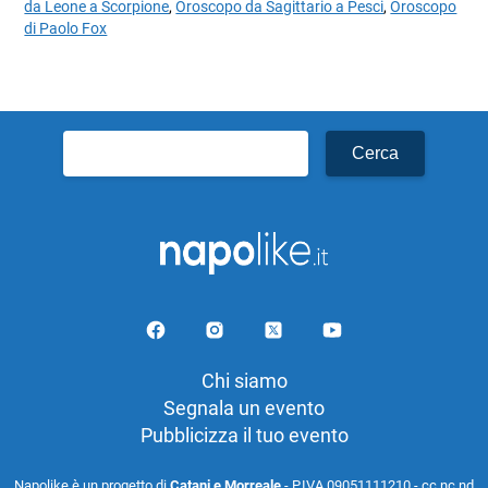
da Leone a Scorpione
,
Oroscopo da Sagittario a Pesci
,
Oroscopo
di Paolo Fox
Ricerca
per:
Chi siamo
Segnala un evento
Pubblicizza il tuo evento
Napolike è un progetto di
Catani e Morreale
- P.IVA 09051111210 - cc nc nd