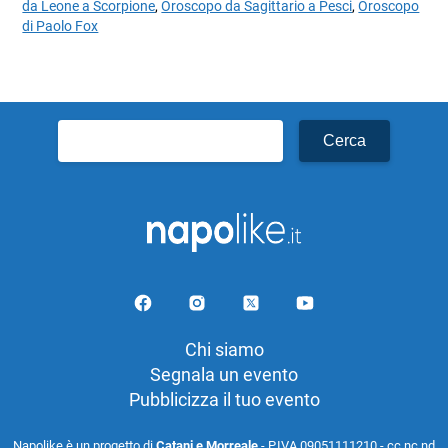
da Leone a Scorpione
,
Oroscopo da Sagittario a Pesci
,
Oroscopo
di Paolo Fox
Ricerca
per:
Chi siamo
Segnala un evento
Pubblicizza il tuo evento
Napolike è un progetto di
Catani e Morreale
- P.IVA 09051111210 - cc nc nd