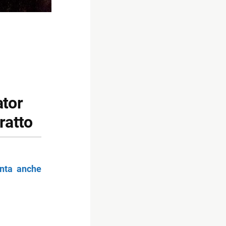
ator
ratto
unta anche