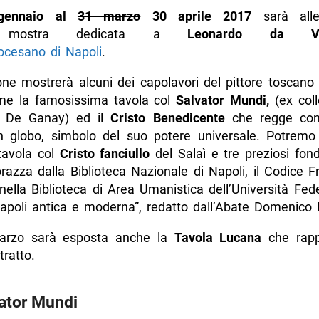
ennaio al
31 marzo
30 aprile 2017
sarà alle
e mostra dedicata a
Leonardo da Vi
cesano di Napoli
.
one mostrerà alcuni dei capolavori del pittore toscano
come la famosissima tavola col
Salvator Mundi,
(ex coll
 De Ganay) ed il
Cristo Benedicente
che regge co
un globo, simbolo del suo potere universale. Potrem
tavola col
Cristo fanciullo
del Salaì e tre preziosi fondi 
azza dalla Biblioteca Nazionale di Napoli, il Codice Fr
nella Biblioteca di Area Umanistica dell’Università Fede
“Napoli antica e moderna”, redatto dall’Abate Domenico 
arzo sarà esposta anche la
Tavola Lucana
che rapp
tratto.
vator Mundi