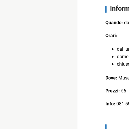
Inform
Quando:
da
Orari:
dal lu
domen
chiuso
Dove:
Museo
Prezzi:
€6
Info:
081 5