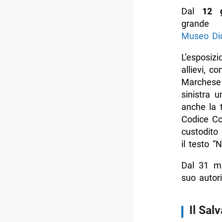
Dal
12 g
grand
Museo Dio
L’esposizi
allievi, 
Marchese
sinistra 
anche la 
Codice Cor
custodito 
il testo 
Dal 31 m
suo autori
Il Sal