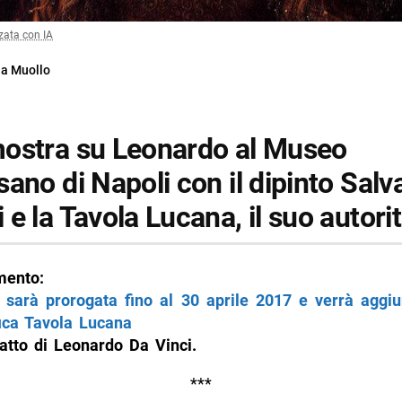
zata con IA
ia Muollo
ostra su Leonardo al Museo
ano di Napoli con il dipinto Salv
e la Tavola Lucana, il suo autorit
mento:
 sarà prorogata fino al 30 aprile 2017 e verrà aggi
ica Tavola Lucana
tratto di Leonardo Da Vinci.
***