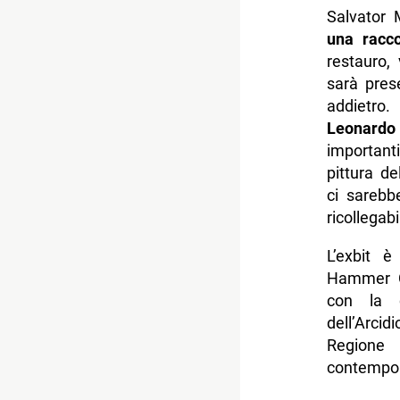
Salvator
una racco
restauro,
sarà pres
addietro.
Leonardo
importanti
pittura de
ci sarebb
ricollegab
L’exbit è
Hammer Ce
con la c
dell’Arci
Regione
contempor