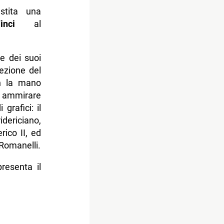
stita una
nci
al
 e dei suoi
ezione del
n la mano
o ammirare
grafici: il
idericiano,
rico II, ed
Romanelli.
resenta il