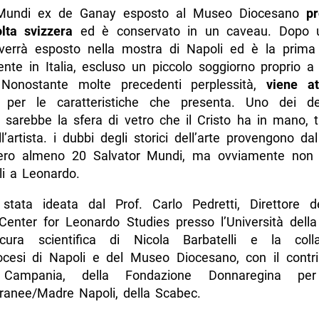
 Mundi ex de Ganay esposto al Museo Diocesano
pr
lta svizzera
ed è conservato in un caveau. Dopo u
 verrà esposto nella mostra di Napoli ed è la prima
ente in Italia, escluso un piccolo soggiorno proprio a 
 Nonostante molte precedenti perplessità,
viene at
per le caratteristiche che presenta. Uno dei det
 sarebbe la sfera di vetro che il Cristo ha in mano, t
ll’artista. i dubbi degli storici dell’arte provengono da
ero almeno 20 Salvator Mundi, ma ovviamente non 
ili a Leonardo.
 stata ideata dal Prof. Carlo Pedretti, Direttore d
nter for Leonardo Studies presso l’Università della 
ura scientifica di Nicola Barbatelli e la colla
diocesi di Napoli e del Museo Diocesano, con il contri
 Campania, della Fondazione Donnaregina per
anee/Madre Napoli, della Scabec.