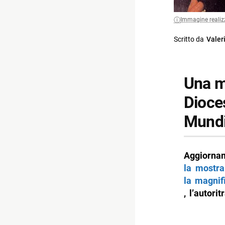
Immagine realiz
Scritto da
Valer
Una m
Dioces
Mundi 
Aggiorna
la mostra
la magnif
, l’autori