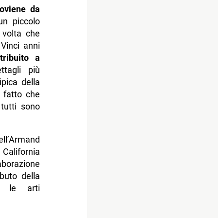
oviene da
n piccolo
 volta che
Vinci anni
tribuito a
tagli più
ipica della
l fatto che
tutti sono
ell’Armand
California
borazione
buto della
 le arti