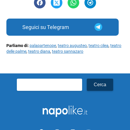
Seguici su Telegram
Parliamo di:
palapartenope
,
teatro augusteo
,
teatro cilea
,
teatro
delle palme
,
teatro diana
,
teatro sannazaro
Ricerca
per: