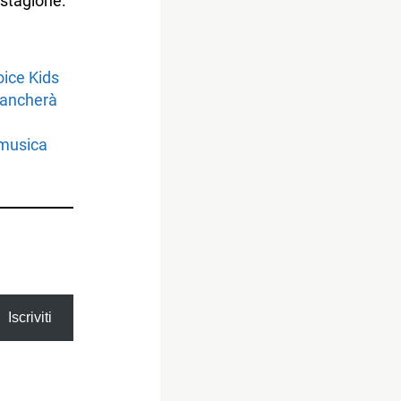
 stagione.
oice Kids
 mancherà
a musica
Iscriviti