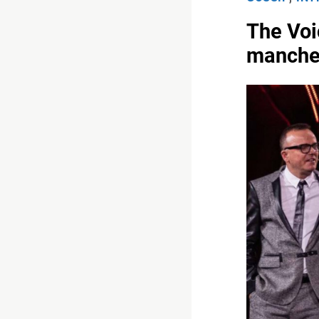
The Voic
mancher