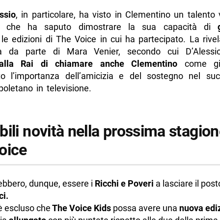
ssio
, in particolare, ha visto in Clementino un talento 
co, che ha saputo dimostrare la sua capacità di
e edizioni di The Voice in cui ha partecipato. La rive
na da parte di Mara Venier, secondo cui D’Alessi
alla Rai di chiamare anche Clementino
come gi
o l’importanza dell’amicizia e del sostegno nel su
oletano in televisione.
ili novità nella prossima stagion
oice
bbero, dunque, essere i
Ricchi e Poveri
a lasciare il pos
ci.
è escluso che
The Voice Kids
possa avere una
nuova edi