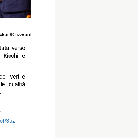
twitter @Cinguetterai
ata verso
 Ricchi e
dei veri e
le qualità
.
T
CoP3pz