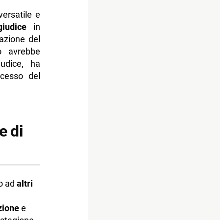
versatile e
giudice
in
lazione del
o avrebbe
udice, ha
ccesso del
e di
to ad
altri
zione
e