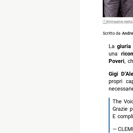
Immagine realiz
Scritto da
Andre
La
giuria
una
rico
Poveri
, c
Gigi D’A
propri ca
necessarie
The Voic
Grazie p
E compli
— CLEM