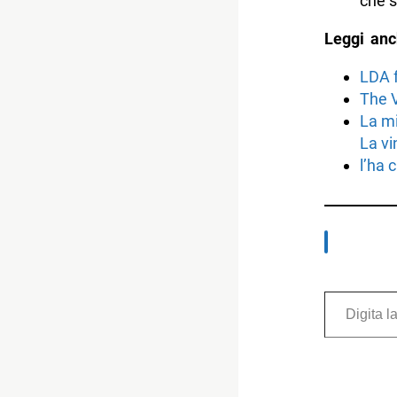
che 
Leggi anc
LDA f
The V
La mi
La vi
l’ha 
Digita la tua e-mail...