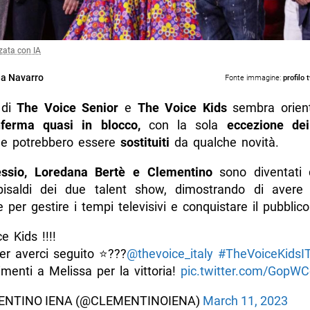
zata con IA
a Navarro
Fonte immagine:
profilo 
di
The Voice Senior
e
The Voice Kids
sembra orient
nferma quasi in blocco,
con la sola
eccezione dei
he potrebbero essere
sostituiti
da qualche novità.
lessio, Loredana Bertè e Clementino
sono diventati 
pisaldi dei due talent show, dimostrando di avere 
 per gestire i tempi televisivi e conquistare il pubblico
e Kids !!!!
er averci seguito ⭐️???
@thevoice_italy
#TheVoiceKidsI
menti a Melissa per la vittoria!
pic.twitter.com/GopW
ENTINO IENA (@CLEMENTINOIENA)
March 11, 2023