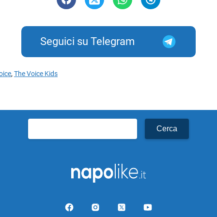
Seguici su Telegram
oice
,
The Voice Kids
Ricerca
per: