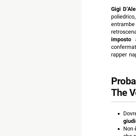
Gigi D’Ale
poliedri
entrambe l
retrosce
imposto 
confermat
rapper nap
Probab
The V
Dovre
giudi
Non 