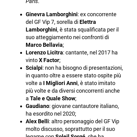
Paris
.
Ginevra Lamborghini
: ex concorrente
del GF Vip 7, sorella di
Elettra
Lamborghini
, è stata squalificata per il
suo atteggiamento nei confronti di
Marco Bellavia
;
Lorenzo Licitra
: cantante, nel 2017 ha
vinto
X Factor
;
Scialpi
: non ha bisogno di presentazioni,
in quanto oltre a essere stato ospite più
volte a
I Migliori Anni
, è stato imitato
più volte e da diversi concorrenti anche
a
Tale e Quale Show
;
Gaudiano
: giovane cantautore italiano,
ha esordito nel 2020;
Alex Belli
: altro personaggio del GF Vip
molto discusso, soprattutto per il suo
legame con
Soleil Sorgé
, che ha