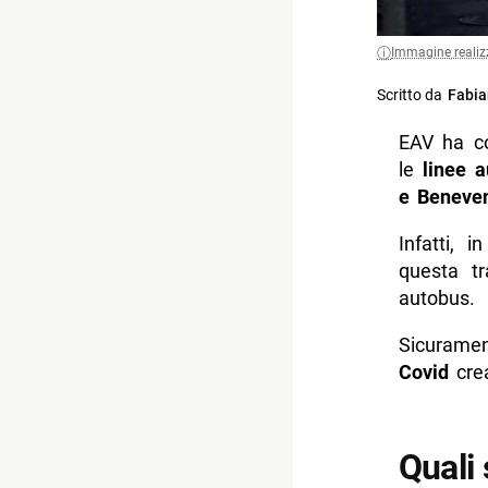
Immagine realiz
Scritto da
Fabia
EAV ha c
le
linee 
e Beneve
Infatti, i
questa tr
autobus.
Sicuramen
Covid
crea
Quali 