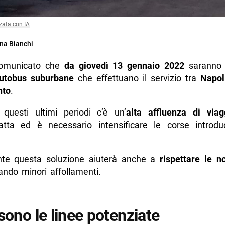
zata con IA
na Bianchi
omunicato che
da giovedì 13 gennaio 2022
sarann
autobus suburbane
che effettuano il servizio tra
Napol
nto
.
n questi ultimi periodi c’è un’
alta affluenza di viagg
atta ed è necessario intensificare le corse introd
te questa soluzione aiuterà anche a
rispettare le n
ndo minori affollamenti.
sono le linee potenziate