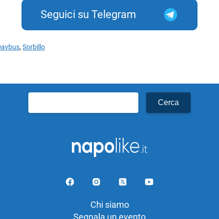
Seguici su Telegram
eavbus
,
Sorbillo
Ricerca
per:
Chi siamo
Segnala un evento