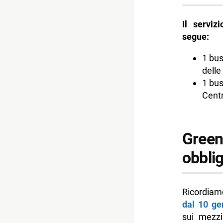
Il serviz
segue:
1 bus
delle
1 bus
Centr
Green
obblig
R
dal 10 ge
sui mezzi