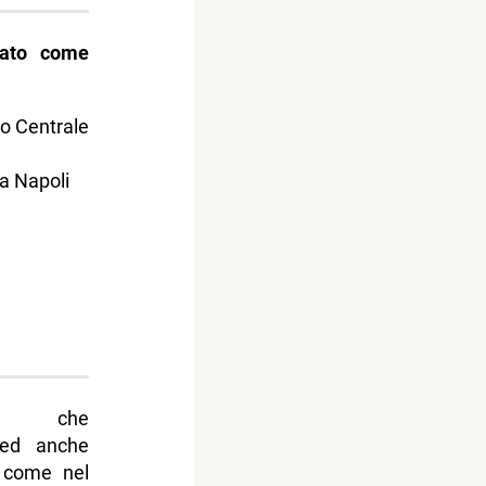
rzato come
to Centrale
 a Napoli
he
d anche
, come nel