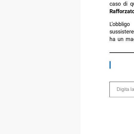
caso di q
Rafforzat
L’obblig
sussister
ha un magg
Digita la tua e-mail...