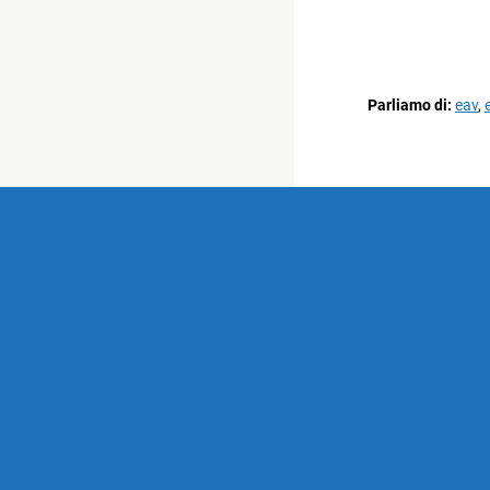
Parliamo di:
eav
,