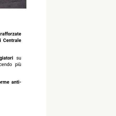
o
rafforzate
i Centrale
iatori
su
ucendo più
orme anti-