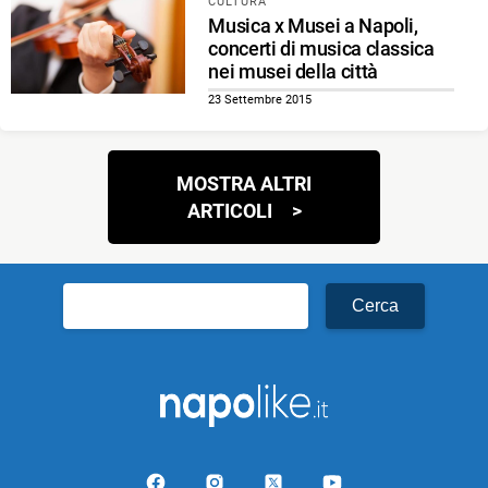
CULTURA
Musica x Musei a Napoli,
concerti di musica classica
nei musei della città
23 Settembre 2015
Navigazione
MOSTRA ALTRI
articoli
ARTICOLI
Ricerca
per: