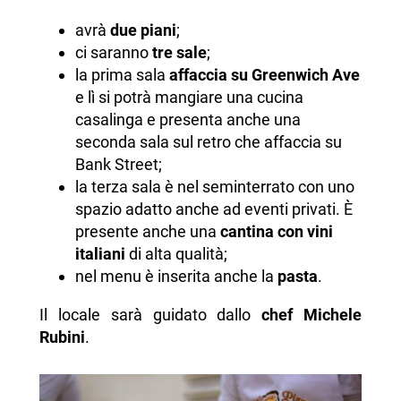
avrà
due piani
;
ci saranno
tre sale
;
la prima sala
affaccia su Greenwich Ave
e lì si potrà mangiare una cucina
casalinga e presenta anche una
seconda sala sul retro che affaccia su
Bank Street;
la terza sala è nel seminterrato con uno
spazio adatto anche ad eventi privati. È
presente anche una
cantina con vini
italiani
di alta qualità;
nel menu è inserita anche la
pasta
.
Il locale sarà guidato dallo
chef Michele
Rubini
.