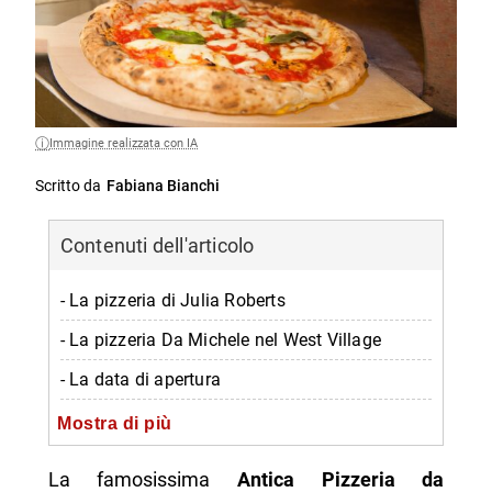
Immagine realizzata con IA
Scritto da
Fabiana Bianchi
Contenuti dell'articolo
- La pizzeria di Julia Roberts
- La pizzeria Da Michele nel West Village
- La data di apertura
- Gli altri locali negli USA
Mostra di più
-- Scopri di più da Napolike.it
La famosissima
Antica Pizzeria da