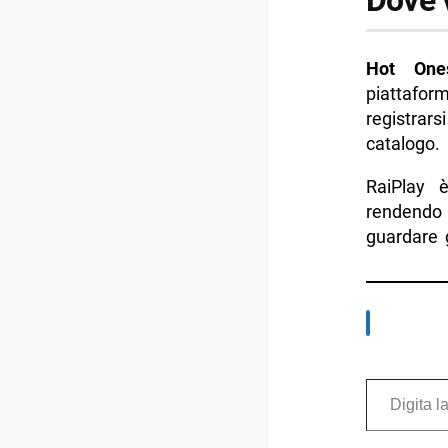
Dove 
Hot Ones
piattafor
registrars
catalogo.
RaiPlay 
rendendo 
guardare 
Digita la tua e-mail...