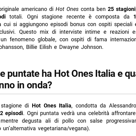
 originale americano di
Hot Ones
conta ben
25 stagioni
odi
totali. Ogni stagione recente è composta da
a cui si aggiungono episodi bonus con ospiti speciali 
clusivi. Questo mix di interviste intime e reazioni es
 un fenomeno globale, con ospiti di fama internazi
Johansson, Billie Eilish e Dwayne Johnson.
e puntate ha Hot Ones Italia e q
nno in onda?
 stagione di
Hot Ones Italia
, condotta da Alessandro
2 episodi
. Ogni puntata vedrà una celebrità affronta
 mentre degusta ali di pollo con salse progressiv
o un’alternativa vegetariana/vegana).