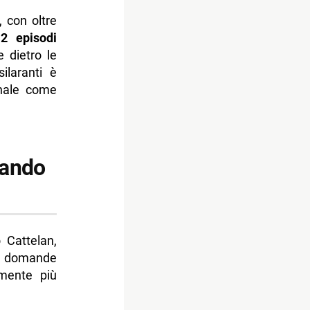
, con oltre
12 episodi
e dietro le
ilaranti è
onale come
uando
 Cattelan,
re domande
amente più