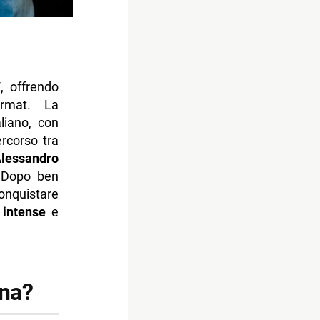
V
, offrendo
rmat. La
liano, con
rcorso tra
lessandro
. Dopo ben
nquistare
 intense
e
ana?