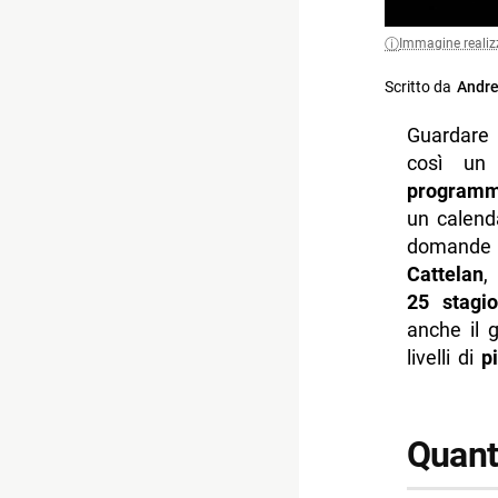
Immagine realiz
Scritto da
Andre
Guardar
così un
programm
un calend
domande p
Cattelan
,
25 stagio
anche il 
livelli di
p
Quant