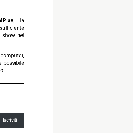
aiPlay
, la
ufficiente
lo show nel
computer,
 possibile
o.
Iscriviti