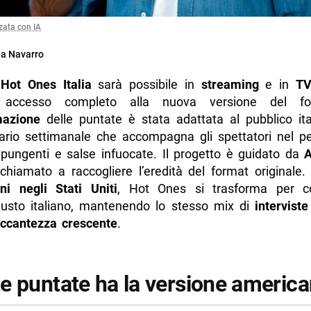
zata con IA
a Navarro
e
Hot Ones Italia
sarà possibile in
streaming
e in
T
 accesso completo alla nuova versione del fo
azione
delle puntate è stata adattata al pubblico ita
ario settimanale che accompagna gli spettatori nel pe
ungenti e salse infuocate. Il progetto è guidato da
A
 chiamato a raccogliere l’eredità del format originale
ni negli Stati Uniti
, Hot Ones si trasforma per co
gusto italiano, mantenendo lo stesso mix di
interviste
iccantezza crescente
.
e puntate ha la versione americ