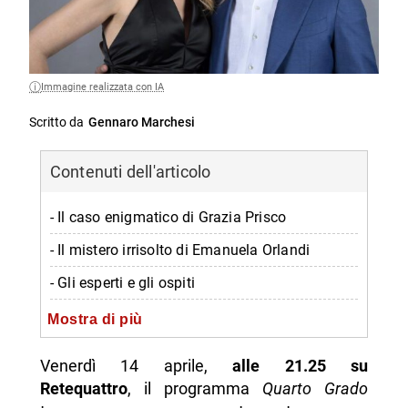
Immagine realizzata con IA
Scritto da
Gennaro Marchesi
Contenuti dell'articolo
- Il caso enigmatico di Grazia Prisco
- Il mistero irrisolto di Emanuela Orlandi
- Gli esperti e gli ospiti
- Coinvolgimento della community dei
Mostra di più
quartograders
Venerdì 14 aprile,
alle 21.25 su
-- Scopri di più da Napolike.it
Retequattro
, il programma
Quarto Grado