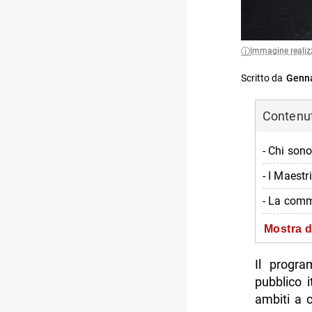
Immagine realiz
Scritto da
Genna
Contenuti
- Chi sono
- I Maestr
- La comm
- Il cast 
Mostra d
- Dove ve
Il progra
-- Scopri 
pubblico 
ambiti a 