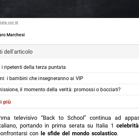
zata con IA
ro Marchesi
 dell'articolo
 i ripetenti della terza puntata
ini: i bambini che insegneranno ai VIP
issione, il momento della verità: promossi o bocciati?
di Back to School
i più
dere Back to school in tv, streaming e on-demand
mma televisivo “Back to School” continua ad appas
di più da Napolike.it
italiano, portando in prima serata su Italia 1
celebrit
confrontarsi con
le sfide del mondo scolastico
.