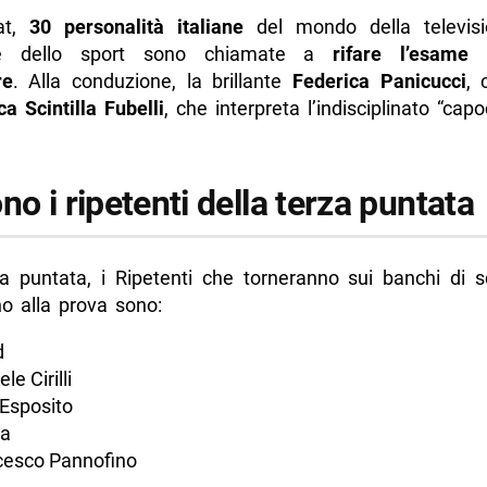
at,
30 personalità italiane
del mondo della televisi
e dello sport sono chiamate a
rifare l’esame 
re
. Alla conduzione, la brillante
Federica Panicucci
, 
ca Scintilla Fubelli
, che interpreta l’indisciplinato “capo
no i ripetenti della terza puntata
za puntata, i Ripetenti che torneranno sui banchi di s
o alla prova sono:
d
le Cirilli
 Esposito
ta
cesco Pannofino