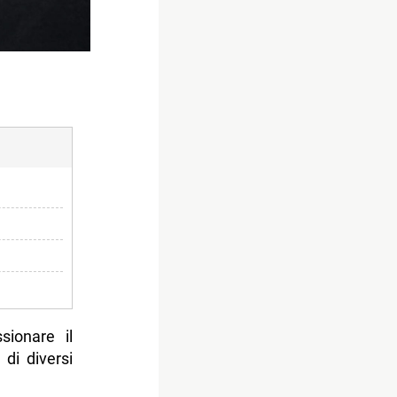
sionare il
à
di diversi