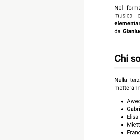
Nel form
musica 
elementa
da
Gianlu
Chi so
Nella ter
metterann
Awe
Gabrie
Elisa
Miet
Fran