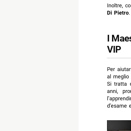
Inoltre, c
Di Pietro
.
I Maes
VIP
Per aiuta
al meglio 
Si tratta
anni, pr
l’apprend
d’esame e