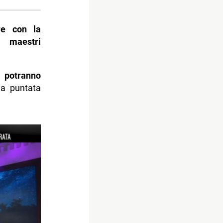
re con la
i maestri
 potranno
la puntata