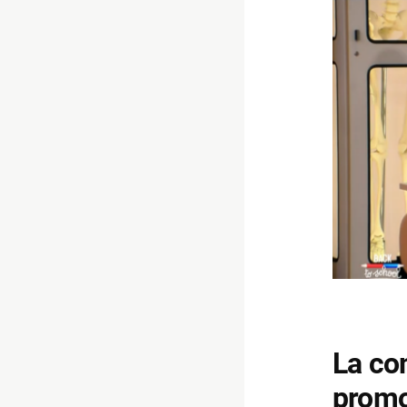
La co
promo