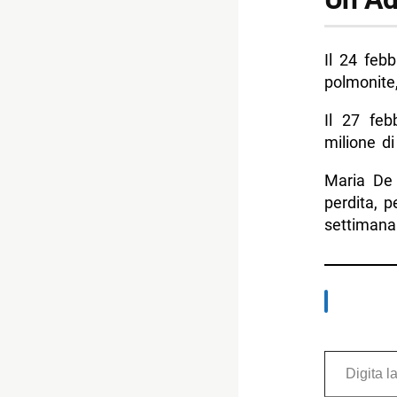
Il 24 feb
polmonite,
Il 27 feb
milione di
Maria De 
perdita, 
settimana
Digita la tua e-mail...