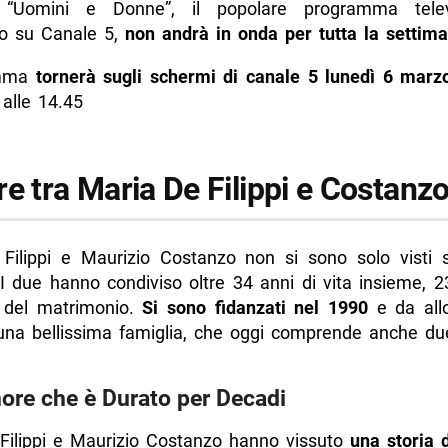
, “Uomini e Donne”, il popolare programma telev
o su Canale 5,
non andrà in onda per tutta la settim
amma
tornerà sugli schermi di canale 5 lunedì 6 marz
 alle 14.45
e tra Maria De Filippi e Costanz
Filippi e Maurizio Costanzo non si sono solo visti s
I due hanno condiviso oltre 34 anni di vita insieme, 23
no del matrimonio.
Si sono fidanzati nel 1990
e da all
una bellissima famiglia, che oggi comprende anche due 
re che è Durato per Decadi
Filippi e Maurizio Costanzo hanno vissuto
una storia 