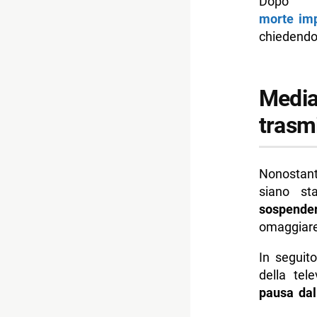
Dopo
morte imp
chiedend
Media
trasmi
Nonostant
siano sta
sospende
omaggiare
In seguito
della tel
pausa dal