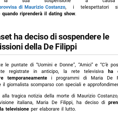
 la sua sospensione a causa 
rovvisa di Maurizio Costanzo
, i telespettatori 
o
quando riprenderà il dating show
.
set ha deciso di sospendere le
ssioni della De Filippi
e le puntate di “Uomini e Donne”, “Amici” e “C’è pos
te registrate in anticipo, la rete televisiva
ha 
re temporaneamente
i programmi di Maria De Fi
 il giornalista scomparso con speciali e approfondimen
 alla tragica notizia della morte di Maurizio Costanzo
evisione italiana, Maria De Filippi, ha deciso di
pren
la televisione
per elaborare il lutto.