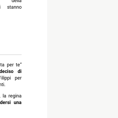
della
si stanno
ta per te”
deciso di
lippi per
ti.
, la regina
dersi una