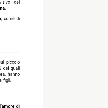
isivo del
ana
.
o
, come di
o
ul piccolo
 dei quali
ora, hanno
figli.
d’amore di