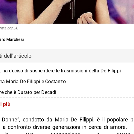
zata con IA
ro Marchesi
 dell'articolo
 ha deciso di sospendere le trasmissioni della De Filippi
tra Maria De Filippi e Costanzo
re che è Durato per Decadi
 Difficile
i più
di più da Napolike.it
 Donne”, condotto da Maria De Filippi, è il popolare
 a confronto diverse generazioni in cerca di amore.