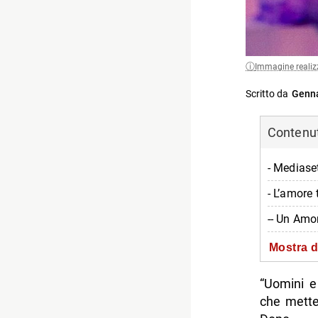
Immagine realiz
Scritto da
Genna
Contenuti
- Mediaset
- L’amore 
-- Un Amo
- Un Addio
Mostra d
-- Scopri 
“Uomini e
che mette