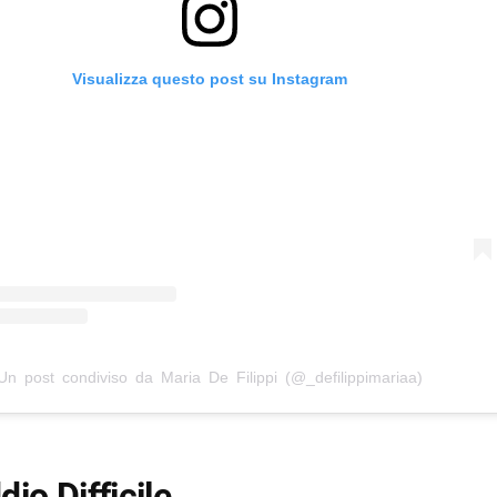
Visualizza questo post su Instagram
Un post condiviso da Maria De Filippi (@_defilippimariaa)
io Difficile