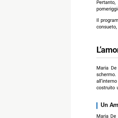
Pertanto
pomeriggi
Il progr
consueto,
L’amor
Maria De 
schermo. 
all’inter
costruito 
Un Amo
Maria De 