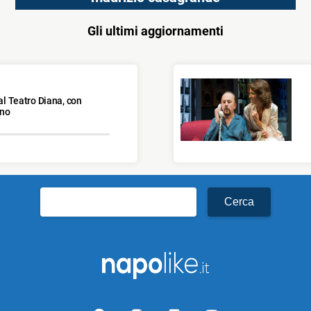
Gli ultimi aggiornamenti
 al Teatro Diana, con
ino
Ricerca
per: