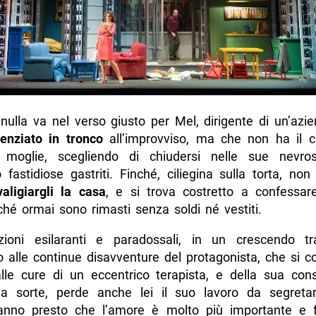
ulla va nel verso giusto per Mel, dirigente di un’azi
cenziato in tronco
all’improvviso, ma che non ha il c
a moglie, scegliendo di chiudersi nelle sue nevro
fastidiose gastriti. Finché, ciliegina sulla torta, non
valigiargli la casa
, e si trova costretto a confessar
hé ormai sono rimasti senza soldi né vestiti.
zioni esilaranti e paradossali, in un crescendo tr
o alle continue disavventure del protagonista, che si c
 alle cure di un eccentrico terapista, e della sua cons
lla sorte, perde anche lei il suo lavoro da segreta
anno presto che l’amore è molto più importante e f