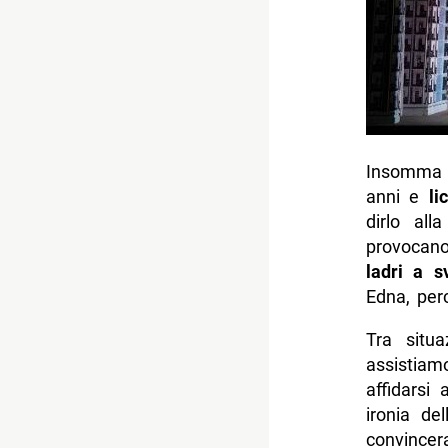
Insomma n
anni e
li
dirlo all
provocano 
ladri a s
Edna, perc
Tra situa
assistiam
affidarsi
ironia de
convincer