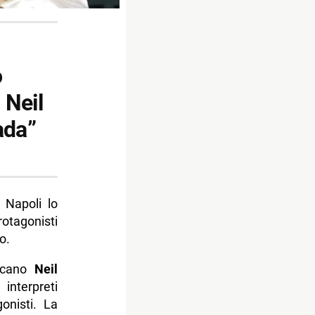
o
 Neil
ada”
 Napoli lo
otagonisti
o.
ricano
Neil
interpreti
onisti. La