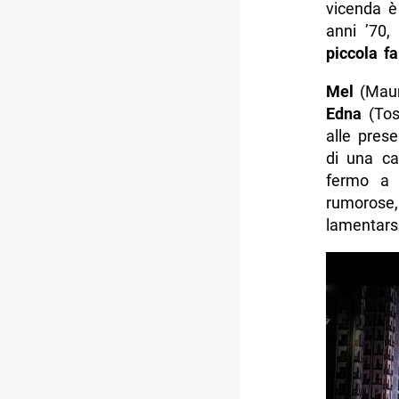
vicenda è
anni ’70,
piccola f
Mel
(Maur
Edna
(Tos
alle pres
di una ca
fermo a 4
rumorose
lamentarsi