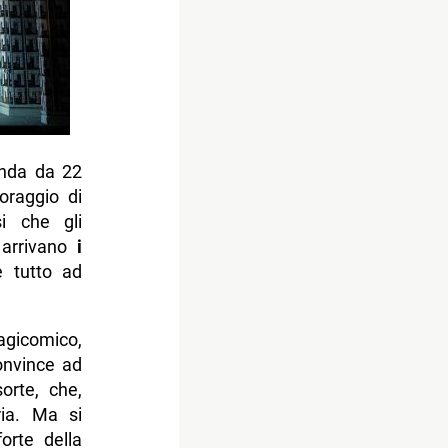
enda da 22
oraggio di
si che gli
 arrivano
i
e tutto ad
agicomico,
onvince ad
orte, che,
ria. Ma si
orte della