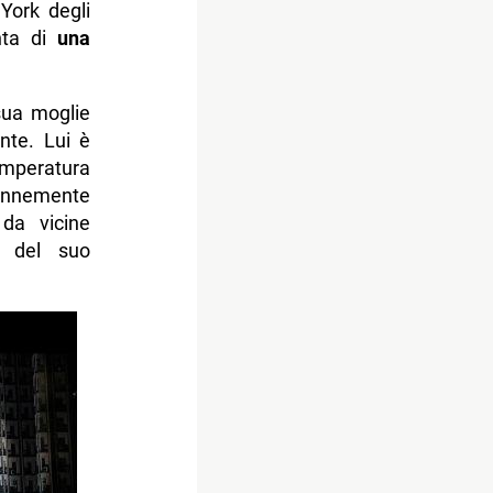
York degli
nta di
una
sua moglie
nte. Lui è
emperatura
rennemente
 da vicine
o del suo