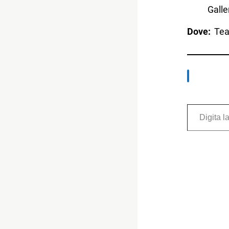
Galle
Dove:
Teat
Digita la tua e-mail...