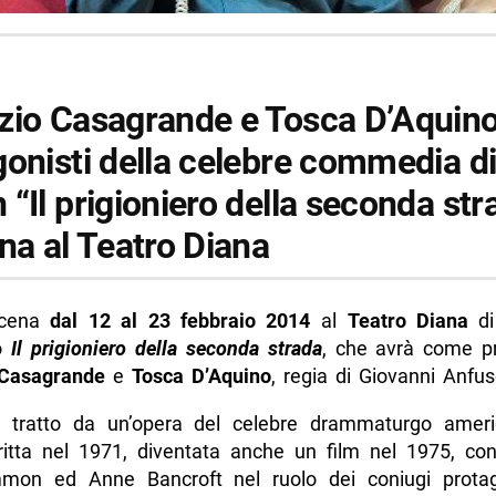
zio Casagrande e Tosca D’Aquin
gonisti della celebre commedia di
“Il prigioniero della seconda str
na al Teatro Diana
scena
dal 12 al 23 febbraio 2014
al
Teatro Diana
di
lo
Il prigioniero della seconda strad
a
, che avrà come pr
 Casagrande
e
Tosca D’Aquino
, regia di Giovanni Anfus
 è tratto da un’opera del celebre drammaturgo ame
itta nel 1971, diventata anche un film nel 1975, con 
on ed Anne Bancroft nel ruolo dei coniugi protag