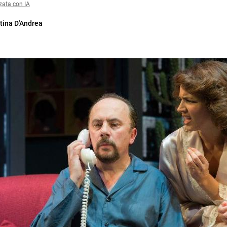
zata con IA
tina D'Andrea