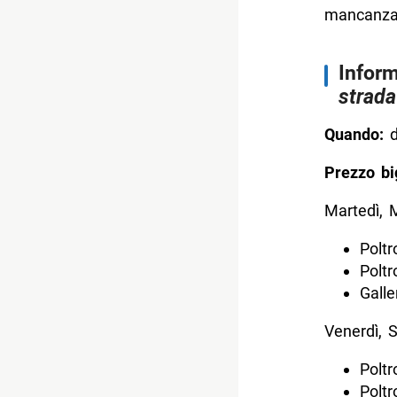
mancanza d
Inform
strada
Quando:
d
Prezzo big
Martedì, 
Poltr
Poltr
Galle
Venerdì, 
Poltr
Poltr