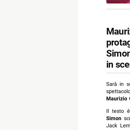
Mauri
prota
Simon 
in sce
Sarà in 
spettaco
Maurizio
Il testo
Simon
scr
Jack Lemm