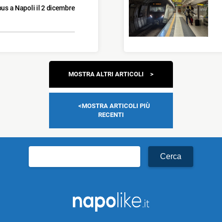
bus a Napoli il 2 dicembre
Navigazione
MOSTRA ALTRI ARTICOLI
articoli
MOSTRA ARTICOLI PIÙ
RECENTI
Ricerca
per: