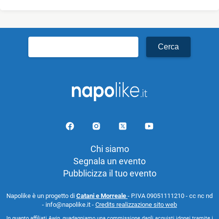
Ricerca
per:
Chi siamo
Segnala un evento
Pubblicizza il tuo evento
Napolike è un progetto di
Catani e Morreale
- P.IVA 09051111210 - cc nc nd
- info@napolike.it -
Credits realizzazione sito web
In quanto affiliati Awin, guadagniamo una commissione dagli acquisti idonei tramite i