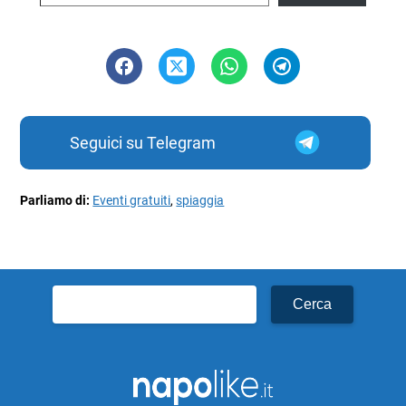
Seguici su Telegram
Parliamo di:
Eventi gratuiti
,
spiaggia
Ricerca
per: