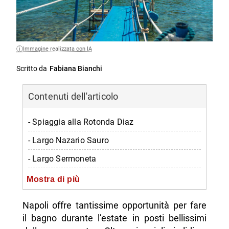
Immagine realizzata con IA
Scritto da
Fabiana Bianchi
Contenuti dell'articolo
- Spiaggia alla Rotonda Diaz
- Largo Nazario Sauro
- Largo Sermoneta
- Spiaggia della Colonna Spezzata
Mostra di più
- Spiaggia delle Monache
Napoli offre tantissime opportunità per fare
- Riva Fiorita
il bagno durante l’estate in posti bellissimi