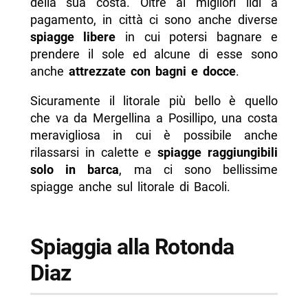
della sua costa. Oltre ai migliori lidi a
- Gaiola
pagamento, in città ci sono anche diverse
- Spiaggia comunale di Bagnoli
spiagge libere
in cui potersi bagnare e
prendere il sole ed alcune di esse sono
- Marechiaro
anche
attrezzate con bagni e docce
.
- Spiaggia del Poggio
Sicuramente il litorale più bello è quello
- Spiaggia de “lo Schiacchetiello”
che va da Mergellina a Posillipo, una costa
-- Scopri di più da Napolike.it
meravigliosa in cui è possibile anche
rilassarsi in calette e
spiagge raggiungibili
solo in barca
, ma ci sono bellissime
spiagge anche sul litorale di Bacoli.
Spiaggia alla Rotonda
Diaz