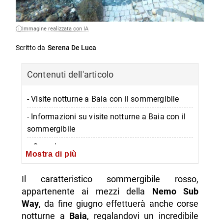
Immagine realizzata con IA
Scritto da
Serena De Luca
Contenuti dell'articolo
- Visite notturne a Baia con il sommergibile
- Informazioni su visite notturne a Baia con il
sommergibile
-- Quando
Mostra di più
-- Dove
Il caratteristico sommergibile rosso,
-- Orario
appartenente ai mezzi della
Nemo Sub
-- Prezzo
Way
, da fine giugno effettuerà anche corse
notturne a
Baia
, regalandovi un incredibile
-- Contatti