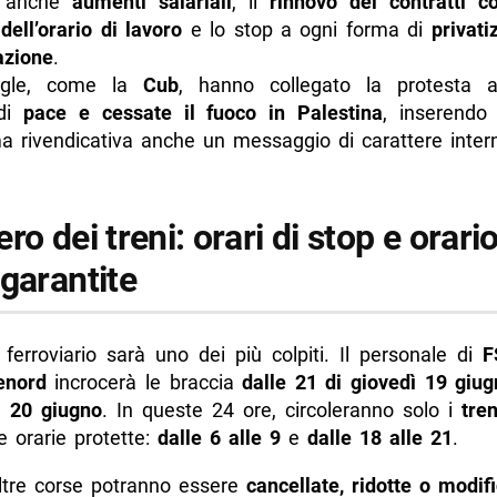
o anche
aumenti salariali
, il
rinnovo dei contratti col
dell’orario di lavoro
e lo stop a ogni forma di
privati
azione
.
igle, come la
Cub
, hanno collegato la protesta a
 di
pace e cessate il fuoco in Palestina
, inserendo 
ma rivendicativa anche un messaggio di carattere inter
ro dei treni: orari di stop e orario
garantite
o ferroviario sarà uno dei più colpiti. Il personale di
F
renord
incrocerà le braccia
dalle 21 di giovedì 19 giug
ì 20 giugno
. In queste 24 ore, circoleranno solo i
tren
e orarie protette:
dalle 6 alle 9
e
dalle 18 alle 21
.
altre corse potranno essere
cancellate, ridotte o modif