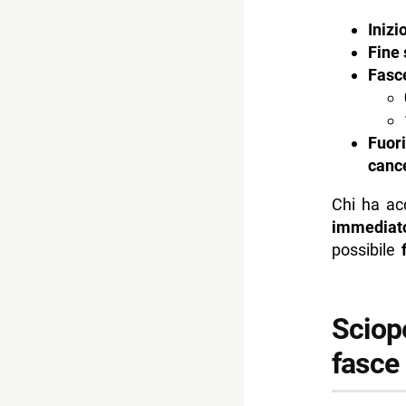
Inizi
Fine 
Fasce
Fuori
cance
Chi ha acq
immediat
possibile
Sciope
fasce 