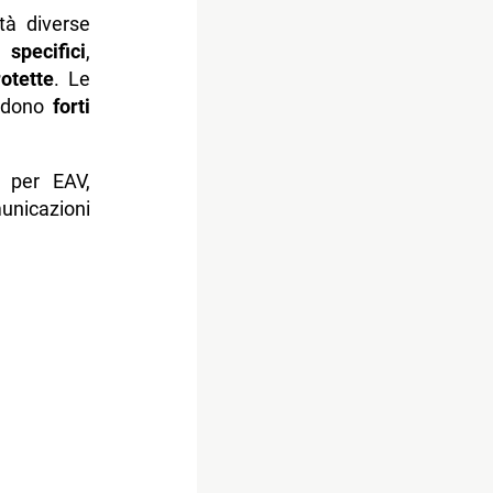
à diverse
specifici
,
otette
. Le
vedono
forti
o per EAV,
unicazioni