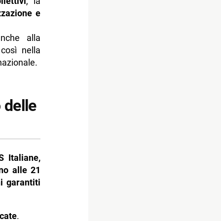
lettivi
, la
zzazione e
nche alla
così nella
nazionale.
 delle
S Italiane,
no alle 21
i garantiti
icate
.