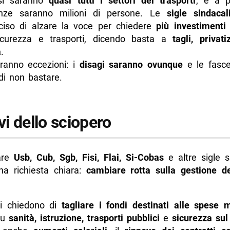
si saranno
quasi tutti i settori dei trasporti
, e a p
nze saranno milioni di persone. Le
sigle sindaca
iso di alzare la voce per chiedere
più investimenti
icurezza e trasporti, dicendo basta a
tagli, privat
à
.
ranno eccezioni: i
disagi saranno ovunque
e le fasce
di non bastare.
vi dello sciopero
are
Usb, Cub, Sgb, Fisi, Flai, Si-Cobas
e altre sigle s
a richiesta chiara:
cambiare rotta sulla gestione d
ti chiedono di
tagliare i fondi destinati alle spese mi
 su
sanità, istruzione, trasporti pubblici
e
sicurezza sul