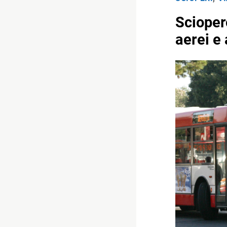
Sciopero
aerei e 