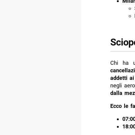
Mila
Sciope
Chi ha u
cancellazi
addetti a
negli aer
dalla mez
Ecco le fa
07:00
18:00