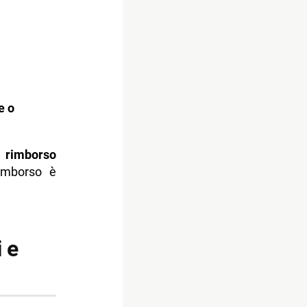
e o
e
rimborso
rimborso è
i e