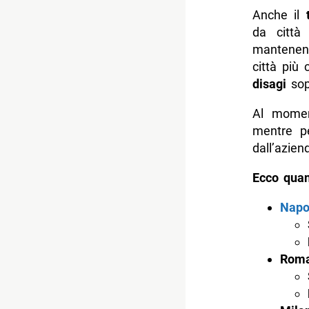
Anche il
da città
mantenend
città più
disagi
sopr
Al moment
mentre pe
dall’azien
Ecco quan
Napo
Roma 