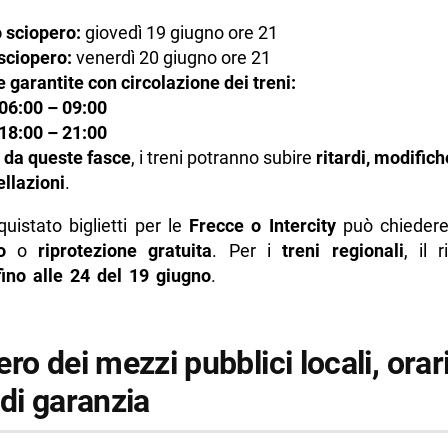
o sciopero:
giovedì 19 giugno ore 21
sciopero:
venerdì 20 giugno ore 21
 garantite con circolazione dei treni:
06:00 – 09:00
18:00 – 21:00
 da queste fasce
, i treni potranno subire
ritardi, modifich
llazioni
.
uistato biglietti per le
Frecce o Intercity
può chieder
o
o
riprotezione gratuita
. Per i
treni regionali
, il 
fino alle 24 del 19 giugno
.
ro dei mezzi pubblici locali, orar
di garanzia