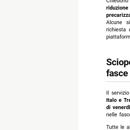
Chiedon
riduzione 
precarizz
Alcune s
richiesta
piattafor
Sciope
fasce 
Il servizi
Italo e T
di venerd
nelle fasc
Tutte le 