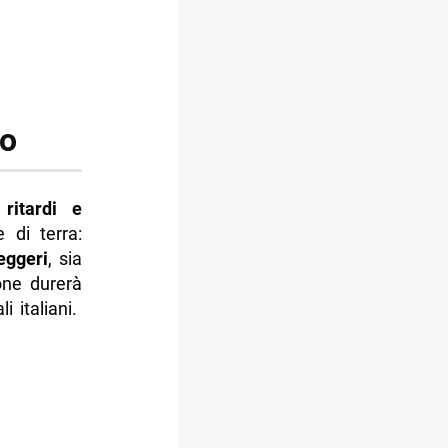
io
a
ritardi e
 di terra:
eggeri
, sia
one durerà
li italiani.