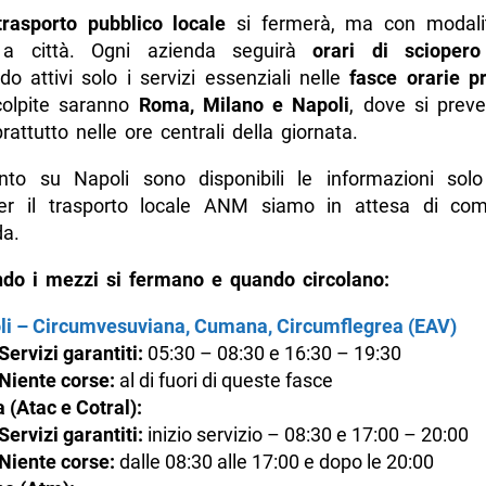
trasporto pubblico locale
si fermerà, ma con modalit
 a città. Ogni azienda seguirà
orari di sciopero 
o attivi solo i servizi essenziali nelle
fasce orarie pr
 colpite saranno
Roma, Milano e Napoli
, dove si pre
attutto nelle ore centrali della giornata.
o su Napoli sono disponibili le informazioni sol
r il trasporto locale ANM siamo in attesa di com
da.
do i mezzi si fermano e quando circolano:
li – Circumvesuviana, Cumana, Circumflegrea (EAV)
Servizi garantiti:
05:30 – 08:30 e 16:30 – 19:30
Niente corse:
al di fuori di queste fasce
(Atac e Cotral):
Servizi garantiti:
inizio servizio – 08:30 e 17:00 – 20:00
Niente corse:
dalle 08:30 alle 17:00 e dopo le 20:00