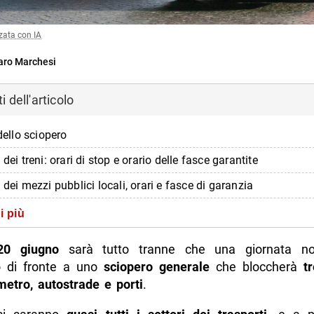
zata con IA
ro Marchesi
 dell'articolo
 dello sciopero
 dei treni: orari di stop e orario delle fasce garantite
 dei mezzi pubblici locali, orari e fasce di garanzia
 del settore aereo: voli a rischio
i più
menti nel trasporto merci ferroviario
20 giugno
sarà tutto tranne che una giornata no
 personale autostradale: caselli e assistenza a rischio
o di fronte a uno
sciopero generale
che bloccherà
t
metro, autostrade e porti
.
orti e trasporto marittimo
di più da Napolike.it