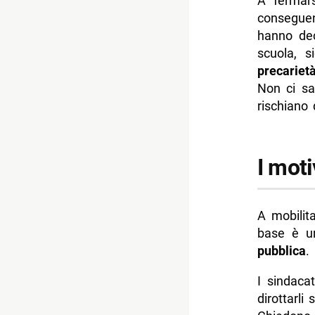
A fermar
consegue
hanno dec
scuola, s
precariet
Non ci sa
rischiano 
I moti
A mobilit
base è un
pubblica
.
I sindaca
dirottarli