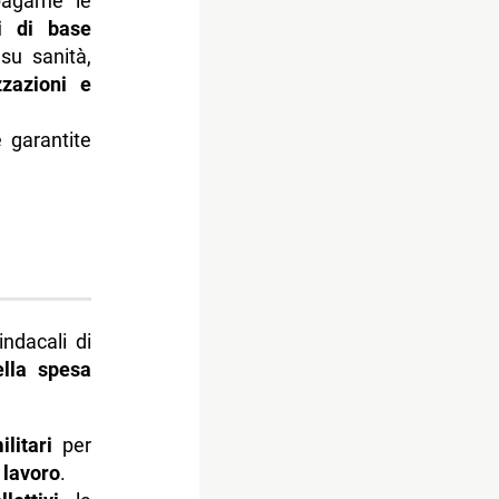
agarne le
li di base
su sanità,
izzazioni e
 garantite
indacali di
ella spesa
litari
per
 lavoro
.