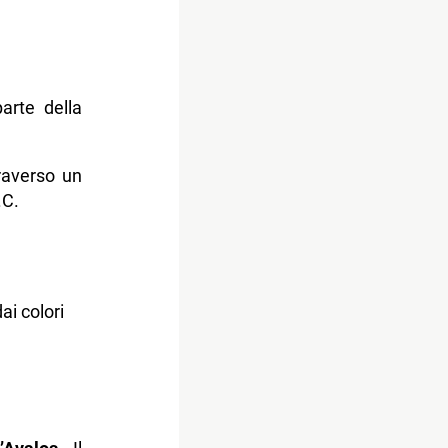
arte della
raverso un
.C.
ai colori