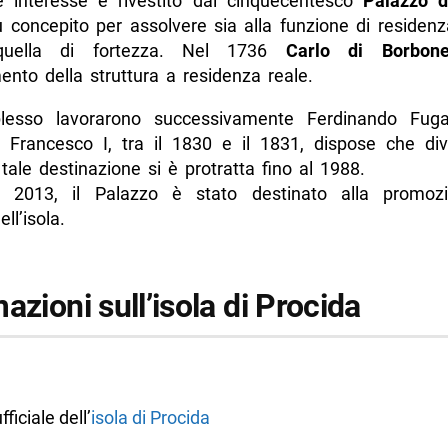
re interesse è rivestito dal cinquecentesco
Palazzo d
 concepito per assolvere sia alla funzione di residenz
uella di fortezza. Nel 1736
Carlo di Borbon
nto della struttura a residenza reale.
lesso lavorarono successivamente Ferdinando Fu
. Francesco I, tra il 1830 e il 1831, dispose che di
tale destinazione si è protratta fino al 1988.
o 2013, il Palazzo è stato destinato alla promoz
ll’isola.
azioni sull’isola di Procida
fficiale dell’
isola di Procida