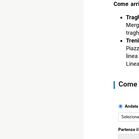
Come arri
Tragh
Merge
tragh
Tren
Piazz
linea
Linea
Come a