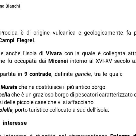
na Bianchi
i Procida è di origine vulcanica e geologicamente fa p
Campi Flegrei
.
 anche l’isola di
Vivara
con la quale è collegata att
he fu occupata dai
Micenei
intorno al XVI-XV secolo a
ipartita in
9 contrade
, definite
gancìe
, tra le quali:
 Murata
che ne costituisce il più antico borgo
cella
che è un grazioso borgo di pescatori caratterizzato d
i delle piccole case che vi si affacciano
olella
,
porto turistico collocato a sud dell’isola.
 interesse