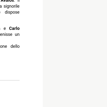
’Avalos
. Il
a signorile
e
dispose
ga e
Carlo
venisse un
ione dello