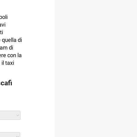
oli
avi
ti
 quella di
ram di
ere con la
il taxi
scafi