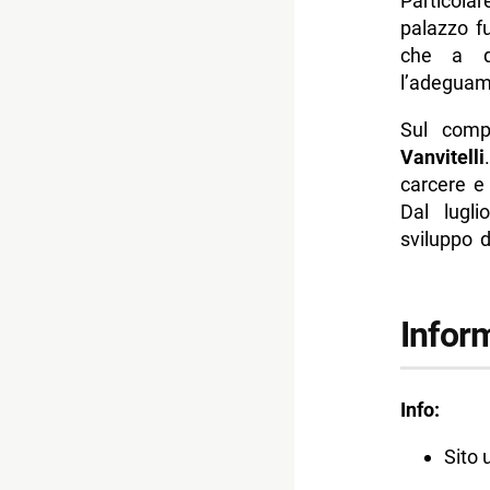
Particola
palazzo fu
che a q
l’adeguame
Sul comp
Vanvitelli
carcere e 
Dal lugli
sviluppo de
Inform
Info:
Sito u