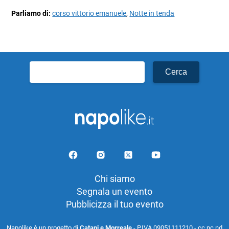
Parliamo di:
corso vittorio emanuele
,
Notte in tenda
Ricerca
per:
Chi siamo
Segnala un evento
Pubblicizza il tuo evento
Napolike è un progetto di
Catani e Morreale
- P.IVA 09051111210 - cc nc nd